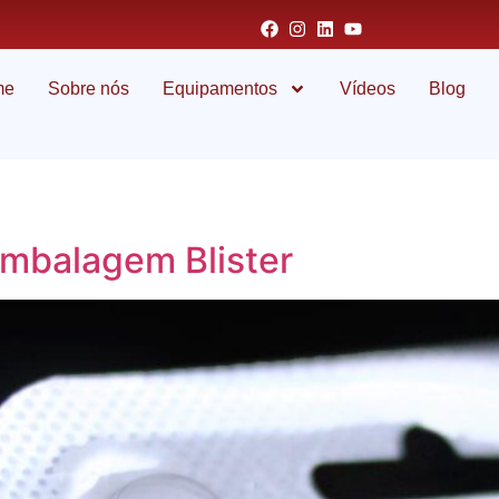
me
Sobre nós
Equipamentos
Vídeos
Blog
mbalagem Blister