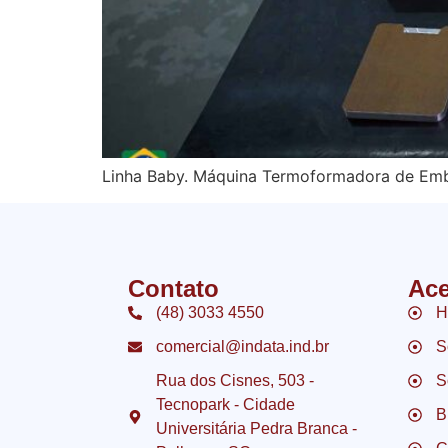
Linha Baby. Máquina Termoformadora de Emba
Contato
Ace
(48) 3033 4550
H
comercial@indata.ind.br
S
Rua dos Cisnes, 503 -
S
Tecnopark - Cidade
B
Universitária Pedra Branca -