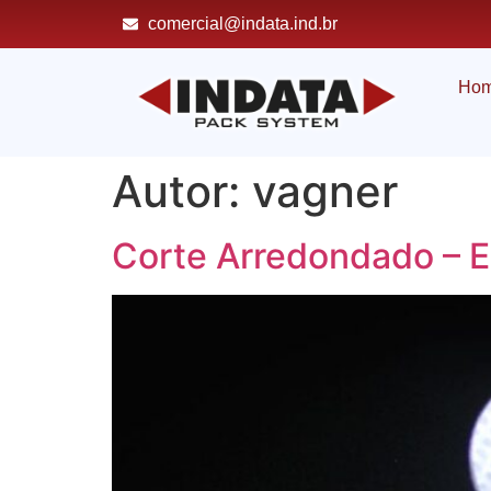
comercial@indata.ind.br
Ho
Autor:
vagner
Corte Arredondado – E