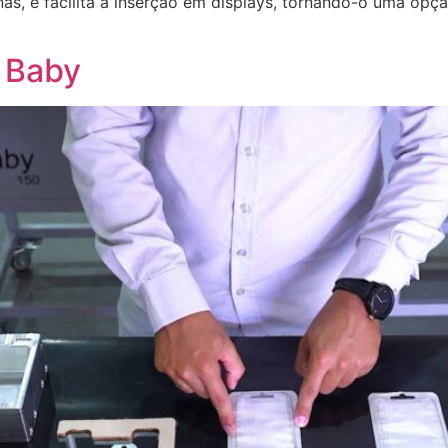
s, e facilita a inserção em displays, tornando-o uma opçã
 Baby