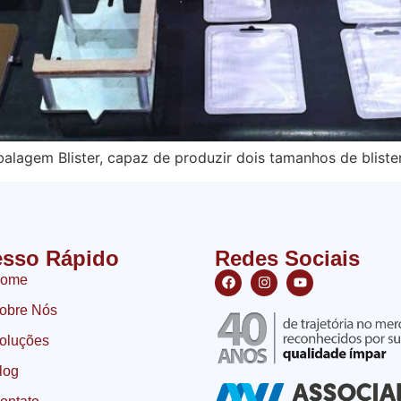
lagem Blister, capaz de produzir dois tamanhos de blist
sso Rápido
Redes Sociais
ome
obre Nós
oluções
log