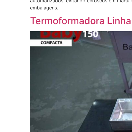
automatizados, evitando enroscos em máquina
embalagens.
Termoformadora Linha