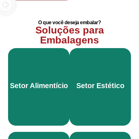
O que você deseja embalar?
Soluções para
Embalagens
Crie uma linha de
Embale com
produção ágil e
segurança e higiene
Setor Alimentício
Setor Estético
econômica para
qualquer tipo de
qualquer produto
alimento.
estético.