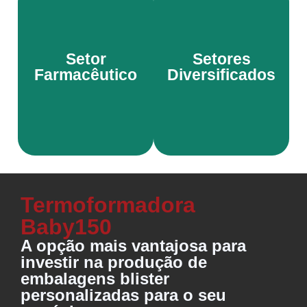
Embale com
Setor
Setores
Economize e embale
velocidade e de
Farmacêutico
Diversificados
diversos produtos.
maneira esterilizada.
Termoformadora
Baby150
A opção mais vantajosa para
investir na produção de
embalagens blister
personalizadas para o seu